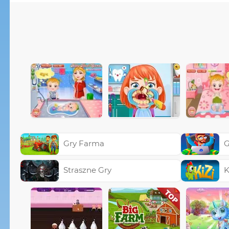
Gry Farma
G
Straszne Gry
K