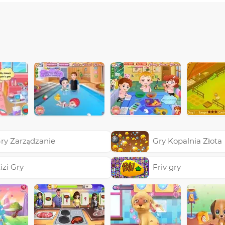
ry Zarządzanie
Gry Kopalnia Złota
izi Gry
Friv gry