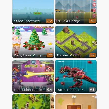
Stack Construction
Build A Bridge
8.2
7.8
Baby Hazel Gingerbread House
Twisted City
7.7
7.2
Epic Robot Battle
Battle Robot T-Rex Age
6.4
6.3