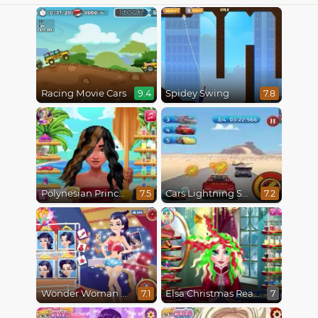
Racing Movie Cars
Spidey Swing
9.4
7.8
Polynesian Princess Real Haircuts
Cars Lightning Speed
7.5
7.2
Wonder Woman Fashion Event
Elsa Christmas Real Haircuts
7.1
7