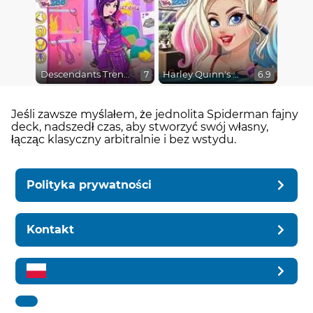
Descendants Trendsetters
Harley Quinn's Modern Makeover
7
6.9
Jeśli zawsze myślałem, że jednolita Spiderman fajny
deck, nadszedł czas, aby stworzyć swój własny,
łącząc klasyczny arbitralnie i bez wstydu.
Polityka prywatności
Kontakt