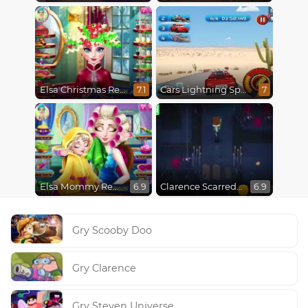
Elsa Christmas Real Haircuts
Cars Lightning Speed
7.1
7
Elsa Mommy Real Makeover
Clarence Scarred Silly
6.9
6.9
Gry Scooby Doo
Gry Clarence
Gry Steven Universe