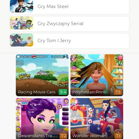
Gry Max Steel
Gry Zwyczajny Serial
Gry Tom I Jerry
Racing Movie Cars
Polynesian Princess Real Haircuts
9.4
7.5
Descendants Trendsetters
Wonder Woman Fashion Event
7.2
7.1