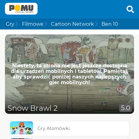
Gry
Filmowe
Cartoon Network
Ben 10
Niestety, ta strona nie jest jeszcze dostępna
dla urządzeń mobilnych i tabletów. Pamiętaj,
aby sprawdzić poniżej naszych najlepszych
gier mobilnych!
Snow Brawl 2
5.0
Gry Atomówki