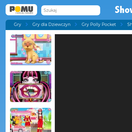
Sho
Gry
Gry dla Dziewczyn
Gry Polly Pocket
Sh