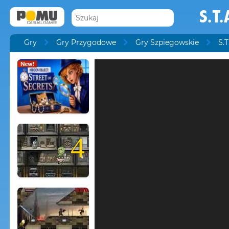
S.T.
Gry
Gry Przygodowe
Gry Szpiegowskie
S.T
4