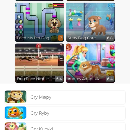
Feed My Pet Dog
Stray Dog Care
7
6.8
Dog Race Night
Audrey Adopts A Puppy
6.4
6.4
Gry Małpy
Gry Ryby
Gry Kucyki