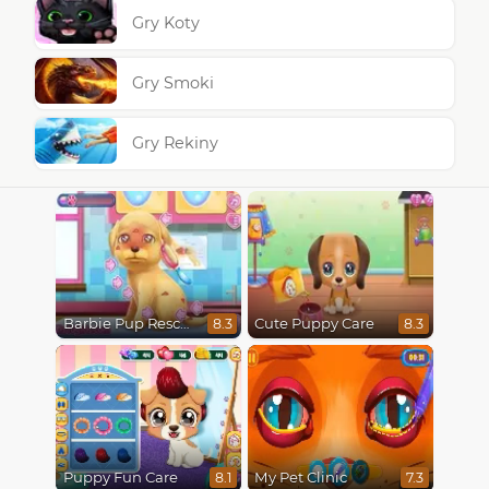
Gry Koty
Gry Smoki
Gry Rekiny
Barbie Pup Rescue
Cute Puppy Care
8.3
8.3
Puppy Fun Care
My Pet Clinic
8.1
7.3