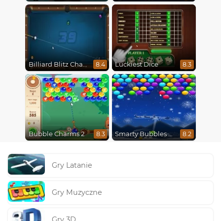
Billiard Blitz Challenge
Luckiest Dice
8.4
8.3
Bubble Charms 2
Smarty Bubbles X-Mas Edition
8.3
8.2
Gry Latanie
Gry Muzyczne
Gry 3D