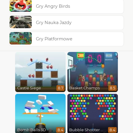
Gry Angry Birds
Gry Nauka Jazdy
Gry Platformowe
Castle Siege
Basket Champs
8.7
8.5
Bomb Balls 3D
Bubble Shooter HD
8.4
8.4