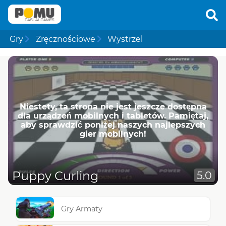
Gry
Zręcznościowe
Wystrzel
Niestety, ta strona nie jest jeszcze dostępna
dla urządzeń mobilnych i tabletów. Pamiętaj,
aby sprawdzić poniżej naszych najlepszych
gier mobilnych!
Puppy Curling
5.0
Gry Armaty