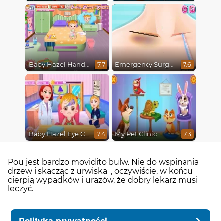
Baby Hazel Hand Fracture
Emergency Surgery
7.7
7.6
Baby Hazel Eye Care
My Pet Clinic
7.4
7.3
Pou jest bardzo movidito bulw. Nie do wspinania
drzew i skacząc z urwiska i, oczywiście, w końcu
cierpią wypadków i urazów, że dobry lekarz musi
leczyć.
Polityka prywatności