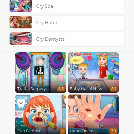
Gry Spa
Gry Hotel
Gry Dentysta
Traffic Surgery
Baby Hazel Newborn Vaccination
8.3
8.1
Fun Dentist
Hand Doctor
8
7.9