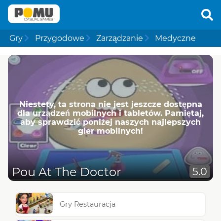
Gry
Przygodowe
Zarządzanie
Medyczne
Niestety, ta strona nie jest jeszcze dostępna
dla urządzeń mobilnych i tabletów. Pamiętaj,
aby sprawdzić poniżej naszych najlepszych
gier mobilnych!
Pou At The Doctor
5.0
Gry Restauracja