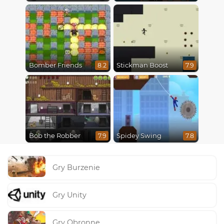
Bomber Friends
Stickman Boost
8.2
7.9
Bob the Robber
Spidey Swing
7.9
7.8
Gry Burzenie
Gry Unity
Gry Obronne