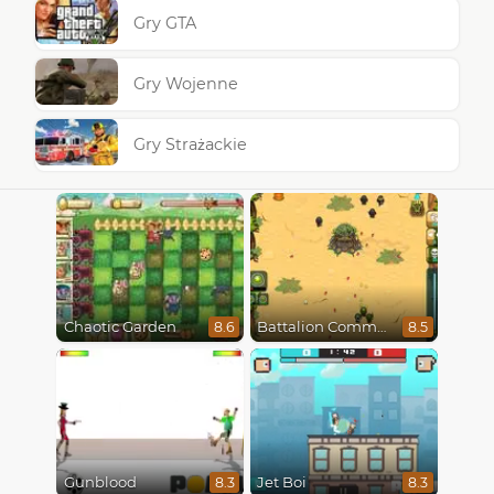
Gry GTA
Gry Wojenne
Gry Strażackie
Chaotic Garden
Battalion Commander
8.6
8.5
Gunblood
Jet Boi
8.3
8.3