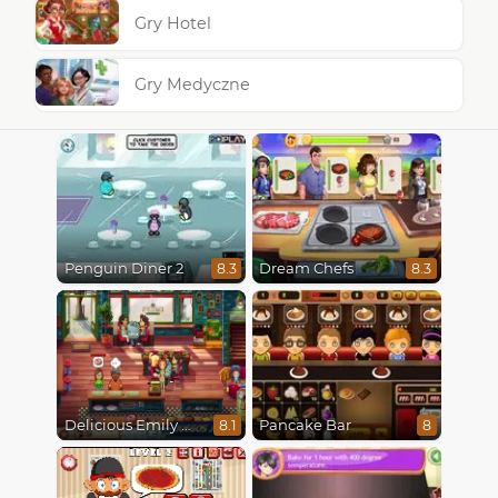
Gry Hotel
Gry Medyczne
Penguin Diner 2
Dream Chefs
8.3
8.3
Delicious Emily New Beginning
Pancake Bar
8.1
8