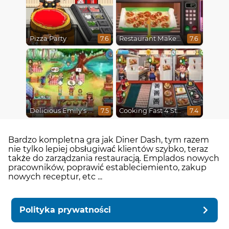
Pizza Party
Restaurant Makeover
7.6
7.6
Delicious Emily's Hopes And Fears
Cooking Fast 4 Steak
7.5
7.4
Bardzo kompletna gra jak Diner Dash, tym razem
nie tylko lepiej obsługiwać klientów szybko, teraz
także do zarządzania restauracją. Emplados nowych
pracowników, poprawić estableciemiento, zakup
nowych receptur, etc ...
Polityka prywatności