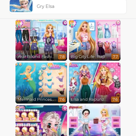
Gry Elsa
Year Round Fashionista Rapunzel
Big City Life : Rapunzel
7.8
7.7
Mermaid Princesses
Elsa and Rapunzel Princess Rivalry
7.6
7.6