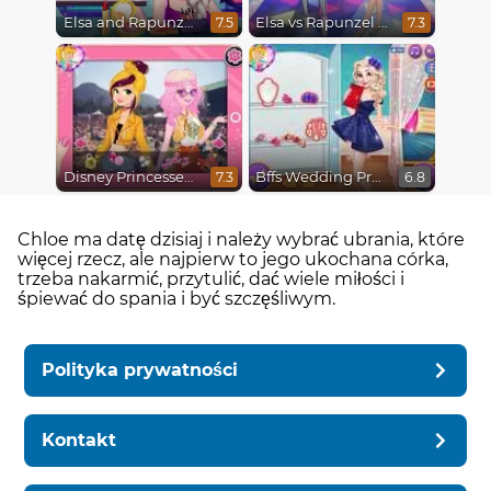
Elsa and Rapunzel Future Fashion
Elsa vs Rapunzel Fashion Game
7.5
7.3
Disney Princesses : Boho vs Edgy
Bffs Wedding Prep
7.3
6.8
Chloe ma datę dzisiaj i należy wybrać ubrania, które
więcej rzecz, ale najpierw to jego ukochana córka,
trzeba nakarmić, przytulić, dać wiele miłości i
śpiewać do spania i być szczęśliwym.
Polityka prywatności
Kontakt