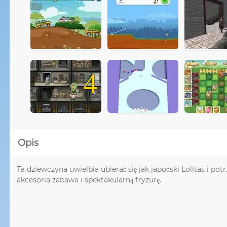
4
Opis
Ta dziewczyna uwielbia ubierać się jak japoński Lolitas i po
akcesoria zabawa i spektakularną fryzurę.