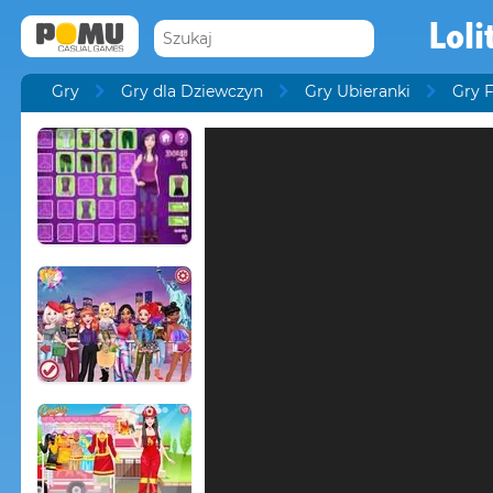
Loli
Gry
Gry dla Dziewczyn
Gry Ubieranki
Gry 