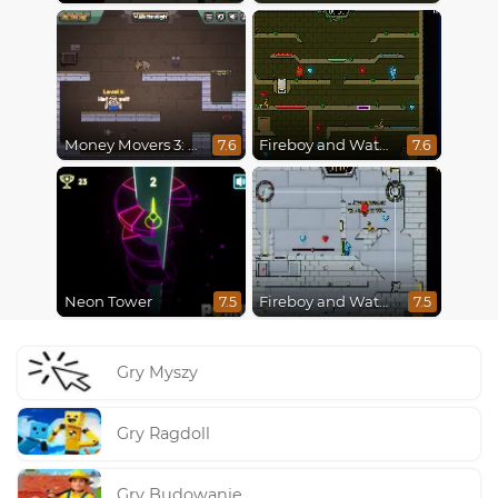
Money Movers 3: Guard Duty
Fireboy and Watergirl 5 : Elements
7.6
7.6
Neon Tower
Fireboy and Watergirl in The Ice Temple
7.5
7.5
Gry Myszy
Gry Ragdoll
Gry Budowanie