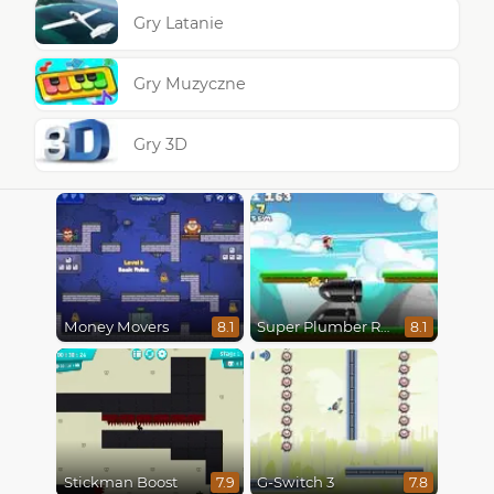
Gry Latanie
Gry Muzyczne
Gry 3D
Money Movers
Super Plumber Run
8.1
8.1
Stickman Boost
G-Switch 3
7.9
7.8