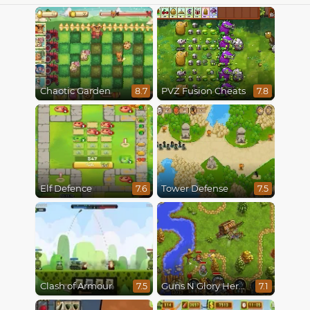
Chaotic Garden
PVZ Fusion Cheats
8.7
7.8
Elf Defence
Tower Defense
7.6
7.5
Clash of Armour
Guns N Glory Heroes
7.5
7.1