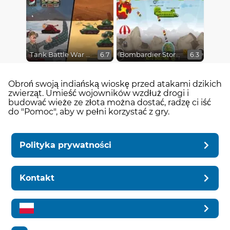
Tank Battle War Commander
Bombardier Storm
6.7
6.3
Obroń swoją indiańską wioskę przed atakami dzikich
zwierząt. Umieść wojowników wzdłuż drogi i
budować wieże ze złota można dostać, radzę ci iść
do "Pomoc", aby w pełni korzystać z gry.
Polityka prywatności
Kontakt