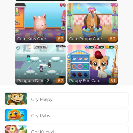
Cute Kitty Care
Cute Puppy Care
8.3
8.3
Penguin Diner 2
Puppy Fun Care
8.2
8.1
Gry Małpy
Gry Ryby
Gry Kucyki