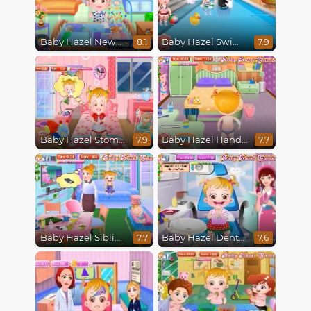
Baby Hazel Newborn Vaccination
Baby Hazel Swimming
8.1
7.9
Baby Hazel Stomach Care
Baby Hazel Hand Fracture
7.9
7.7
Baby Hazel Sibling Trouble
Baby Hazel Dental Care
7.7
7.6