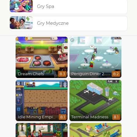
Gry Spa
Gry Medyczne
Dream Chefs
Penguin Diner 2
8.3
8.2
Idle Mining Empire
Terminal Madness
8.1
8.1