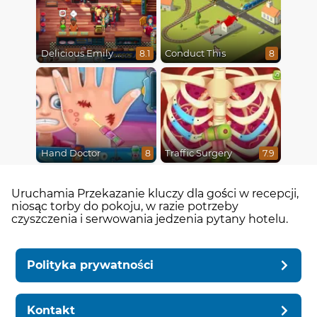
Delicious Emily New Beginning
Conduct This
8.1
8
Hand Doctor
Traffic Surgery
8
7.9
Uruchamia Przekazanie kluczy dla gości w recepcji,
niosąc torby do pokoju, w razie potrzeby
czyszczenia i serwowania jedzenia pytany hotelu.
Polityka prywatności
Kontakt