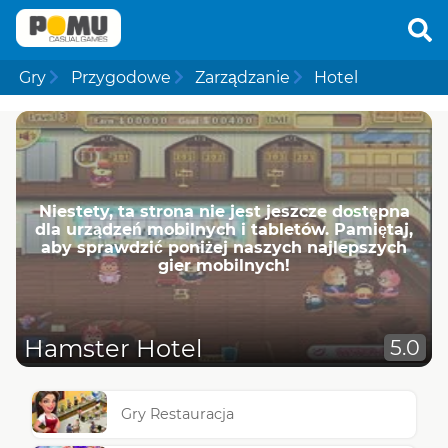
Gry
Przygodowe
Zarządzanie
Hotel
Niestety, ta strona nie jest jeszcze dostępna
dla urządzeń mobilnych i tabletów. Pamiętaj,
aby sprawdzić poniżej naszych najlepszych
gier mobilnych!
Hamster Hotel
5.0
Gry Restauracja