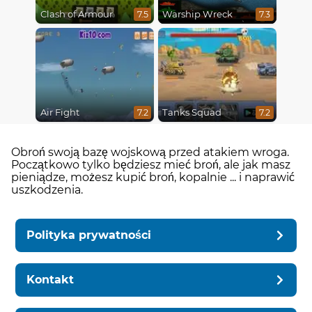
Clash of Armour
Warship Wreck
7.5
7.3
Air Fight
Tanks Squad
7.2
7.2
Obroń swoją bazę wojskową przed atakiem wroga.
Początkowo tylko będziesz mieć broń, ale jak masz
pieniądze, możesz kupić broń, kopalnie ... i naprawić
uszkodzenia.
Polityka prywatności
Kontakt