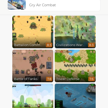
Gry Air Combat
Battalion Commander
Civilizations Wars Master Edition
8.5
8.3
Battle of Tanks
Tower Defense
7.8
7.6