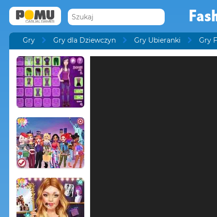
Fash
Gry
Gry dla Dziewczyn
Gry Ubieranki
Gry 