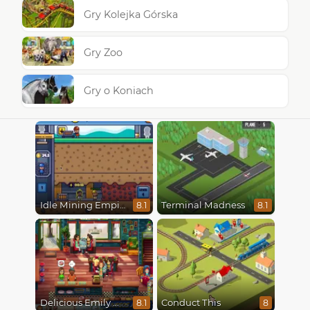
Gry Kolejka Górska
Gry Zoo
Gry o Koniach
Idle Mining Empire
Terminal Madness
8.1
8.1
Delicious Emily New Beginning
Conduct This
8.1
8