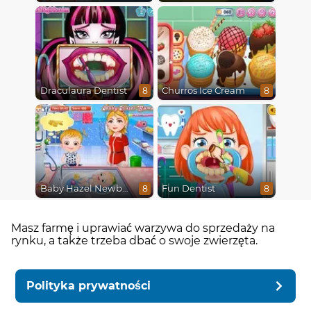
Draculaura Dentist
Churros Ice Cream
8
8
Baby Hazel Newborn Vaccination
Fun Dentist
8
8
Masz farmę i uprawiać warzywa do sprzedaży na
rynku, a także trzeba dbać o swoje zwierzęta.
Polityka prywatności