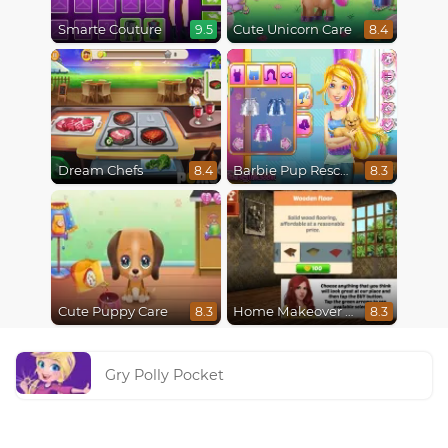
Smarte Couture
Cute Unicorn Care
9.5
8.4
Dream Chefs
Barbie Pup Rescue
8.4
8.3
Cute Puppy Care
Home Makeover Hidden Object
8.3
8.3
Gry Polly Pocket