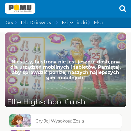
Gry
Dla Dziewczyn
Księżniczki
Elsa
Niestety, ta strona nie jest jeszcze dostępna
dla urządzeń mobilnych i tabletów. Pamiętaj,
aby sprawdzić poniżej naszych najlepszych
gier mobilnych!
Ellie Highschool Crush
Gry Jej Wysokość Zosia