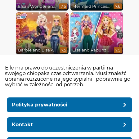
Elsa's Wonderland Wedding
Mermaid Princesses
7.6
7.6
Barbie and Elsa Autumn Patterns
Elsa and Rapunzel Princess Rivalry
7.5
7.5
Elle ma prawo do uczestniczenia w partii na
swojego chłopaka czas odtwarzania. Musi znaleźć
ubrania rozrzucone na jego sypialni i poprawnie go
wybrać w zależności od potrzeb.
Polityka prywatności
Kontakt