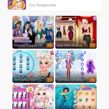
Gry Roszpunka
Disney Couple Of The Year
Elsa Mall Mania
7.9
7.7
Princess Influencer Winter Wonderland
Princess Ice Skating Adventure
7.7
7.6