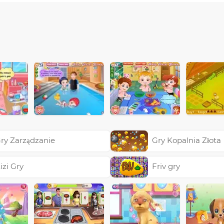
ry Zarządzanie
Gry Kopalnia Złota
izi Gry
Friv gry