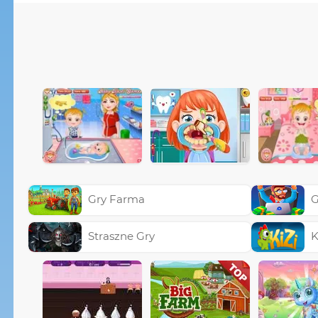
Gry Farma
G
Straszne Gry
K