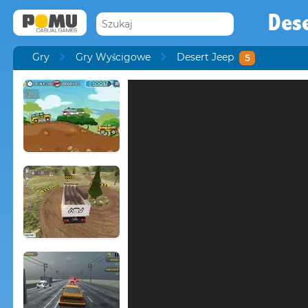
Dese
Gry
Gry Wyścigowe
Desert Jeep
5