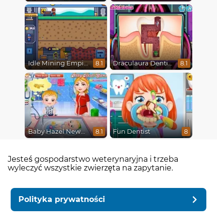
Idle Mining Empire
Draculaura Dentist
8.1
8.1
Baby Hazel Newborn Vaccination
Fun Dentist
8.1
8
Jesteś gospodarstwo weterynaryjna i trzeba
wyleczyć wszystkie zwierzęta na zapytanie.
Polityka prywatności