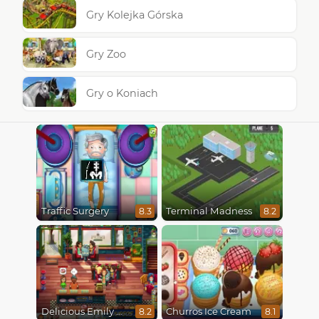
Gry Kolejka Górska
Gry Zoo
Gry o Koniach
Traffic Surgery
Terminal Madness
8.3
8.2
Delicious Emily New Beginning
Churros Ice Cream
8.2
8.1