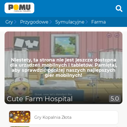
Gry
Przygodowe
Symulacyjne
Farma
Niestety, ta strona nie jest jeszcze dostępna
dla urządzeń mobilnych i tabletów. Pamiętaj,
aby sprawdzić poniżej naszych najlepszych
gier mobilnych!
Cute Farm Hospital
5.0
Gry Kopalnia Złota