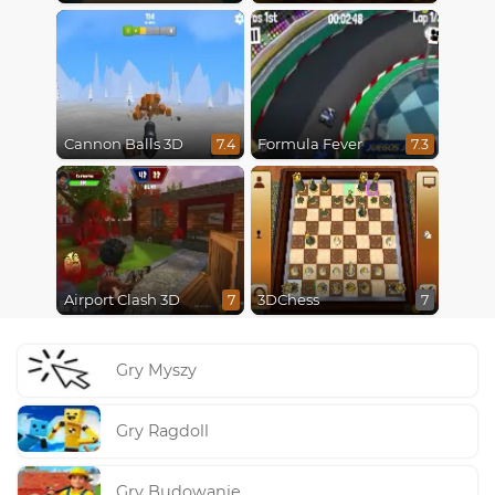
Cannon Balls 3D
Formula Fever
7.4
7.3
Airport Clash 3D
3DChess
7
7
Gry Myszy
Gry Ragdoll
Gry Budowanie