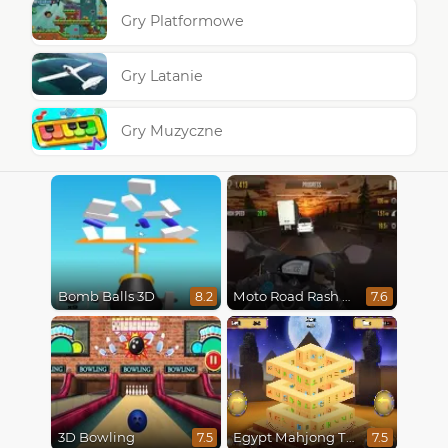
Gry Platformowe
Gry Latanie
Gry Muzyczne
Bomb Balls 3D
Moto Road Rash 3D
8.2
7.6
3D Bowling
Egypt Mahjong Triple Dimensions
7.5
7.5