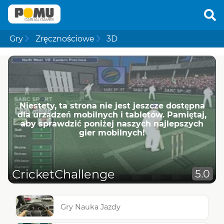
Gry
Zręcznościowe
3D
Niestety, ta strona nie jest jeszcze dostępna
dla urządzeń mobilnych i tabletów. Pamiętaj,
aby sprawdzić poniżej naszych najlepszych
gier mobilnych!
CricketChallenge
5.0
Gry Nauka Jazdy