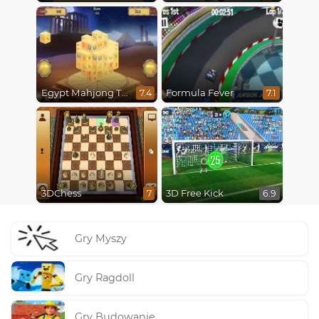
Egypt Mahjong Triple Dimensions
Formula Fever
7.4
7.1
3DChess
3D Free Kick
7
6.9
Gry Myszy
Gry Ragdoll
Gry Budowanie