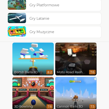
Gry Platformowe
Gry Latanie
Gry Muzyczne
Bomb Balls 3D
Moto Road Rash 3D
8.2
7.6
3D Bowling
Cannon Balls 3D
7.6
7.5