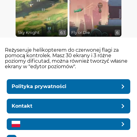
Sky Knight
Fly or Die
6.1
6
Reżyseruje helikopterem do czerwonej flagi za
pomocą kontrolek. Masz 30 ekrany i 3 różne
poziomy dificutad, można również tworzyć własne
ekrany w "edytor poziomów".
Polityka prywatności
Kontakt