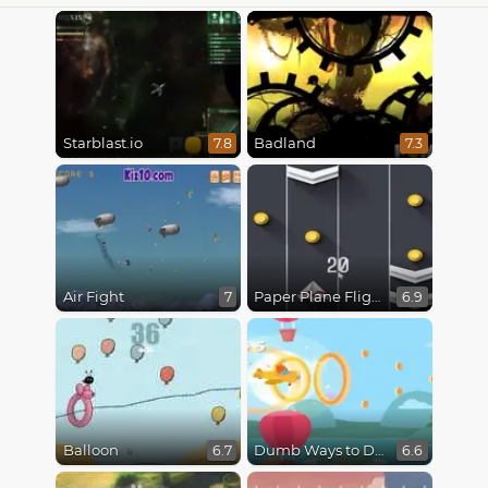
Starblast.io
Badland
7.8
7.3
Air Fight
Paper Plane Flight
7
6.9
Balloon
Dumb Ways to Die 3: World Tour
6.7
6.6