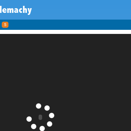
tlemachy
5