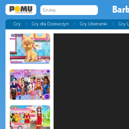
Barb
Gry
Gry dla Dziewczyn
Gry Ubieranki
Gry U