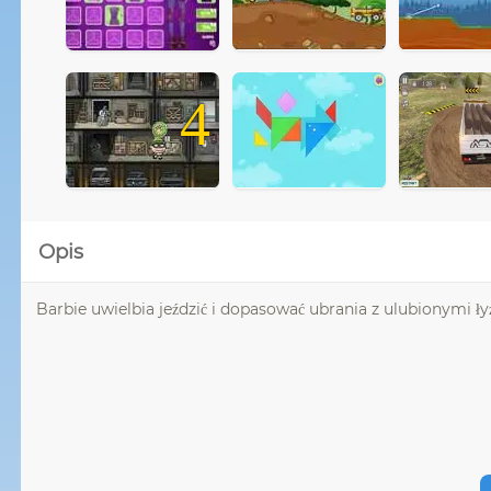
4
Opis
Barbie uwielbia jeździć i dopasować ubrania z ulubionymi łyż