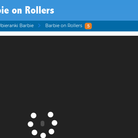
ie on Rollers
bieranki Barbie
Barbie on Rollers
5