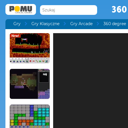
360
Gry
Gry Klasyczne
Gry Arcade
360 degree