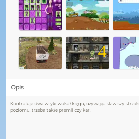
4
Opis
Kontroluje dwa wtyki wokół kręgu, używając klawiszy strzałek
poziomu, trzeba także premii czy kar.