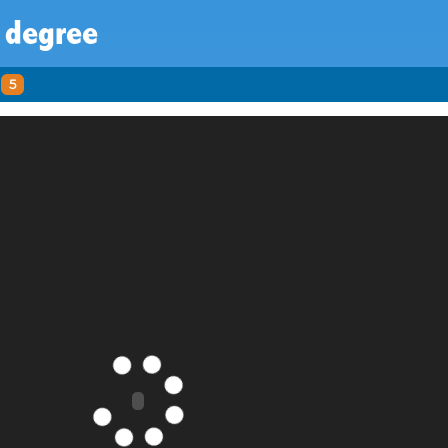
 degree
5